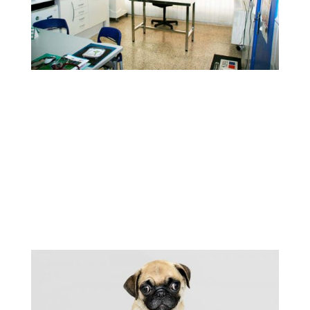
Nuestra Clínica
Nuestra Clínica Veterinaria cuenta con todas
las comodidades, infraestructura,
equipamiento, y atención profesional
especializada para la atención integral y
cuidado de su mascota: diagnostico por
imagen, cirugías, endoscopias, etc