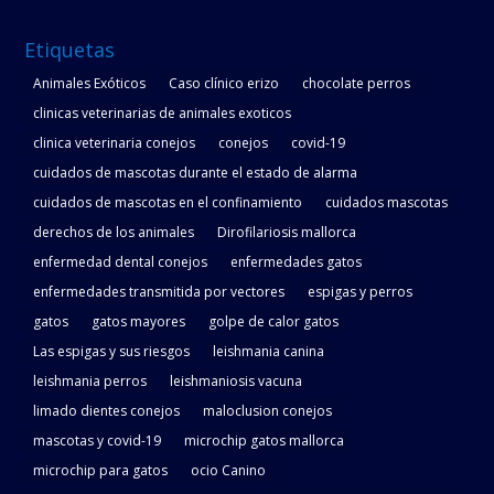
Etiquetas
Animales Exóticos
Caso clínico erizo
chocolate perros
clinicas veterinarias de animales exoticos
clinica veterinaria conejos
conejos
covid-19
cuidados de mascotas durante el estado de alarma
cuidados de mascotas en el confinamiento
cuidados mascotas
derechos de los animales
Dirofilariosis mallorca
enfermedad dental conejos
enfermedades gatos
enfermedades transmitida por vectores
espigas y perros
gatos
gatos mayores
golpe de calor gatos
Las espigas y sus riesgos
leishmania canina
leishmania perros
leishmaniosis vacuna
limado dientes conejos
maloclusion conejos
mascotas y covid-19
microchip gatos mallorca
microchip para gatos
ocio Canino