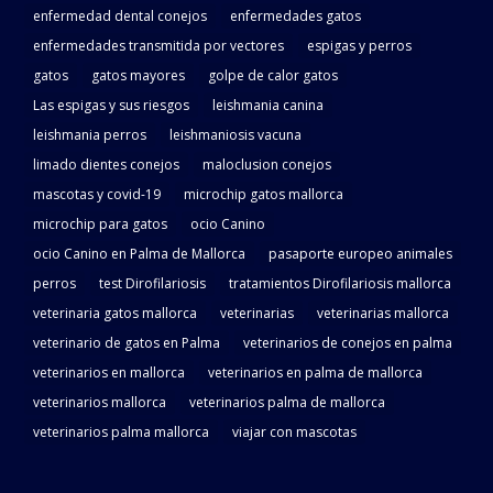
enfermedad dental conejos
enfermedades gatos
enfermedades transmitida por vectores
espigas y perros
gatos
gatos mayores
golpe de calor gatos
Las espigas y sus riesgos
leishmania canina
leishmania perros
leishmaniosis vacuna
limado dientes conejos
maloclusion conejos
mascotas y covid-19
microchip gatos mallorca
microchip para gatos
ocio Canino
ocio Canino en Palma de Mallorca
pasaporte europeo animales
perros
test Dirofilariosis
tratamientos Dirofilariosis mallorca
veterinaria gatos mallorca
veterinarias
veterinarias mallorca
veterinario de gatos en Palma
veterinarios de conejos en palma
veterinarios en mallorca
veterinarios en palma de mallorca
veterinarios mallorca
veterinarios palma de mallorca
veterinarios palma mallorca
viajar con mascotas