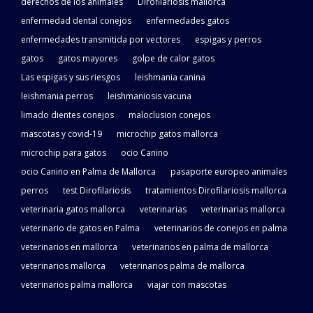
derechos de los animales
Dirofilariosis mallorca
enfermedad dental conejos
enfermedades gatos
enfermedades transmitida por vectores
espigas y perros
gatos
gatos mayores
golpe de calor gatos
Las espigas y sus riesgos
leishmania canina
leishmania perros
leishmaniosis vacuna
limado dientes conejos
maloclusion conejos
mascotas y covid-19
microchip gatos mallorca
microchip para gatos
ocio Canino
ocio Canino en Palma de Mallorca
pasaporte europeo animales
perros
test Dirofilariosis
tratamientos Dirofilariosis mallorca
veterinaria gatos mallorca
veterinarias
veterinarias mallorca
veterinario de gatos en Palma
veterinarios de conejos en palma
veterinarios en mallorca
veterinarios en palma de mallorca
veterinarios mallorca
veterinarios palma de mallorca
veterinarios palma mallorca
viajar con mascotas