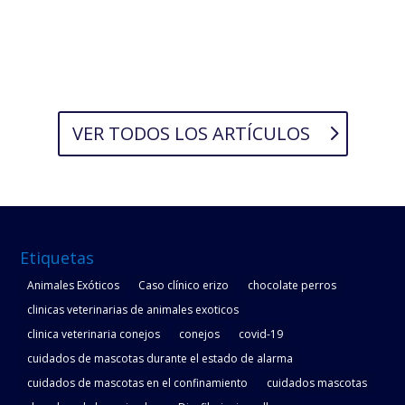
VER TODOS LOS ARTÍCULOS
Etiquetas
Animales Exóticos
Caso clínico erizo
chocolate perros
clinicas veterinarias de animales exoticos
clinica veterinaria conejos
conejos
covid-19
cuidados de mascotas durante el estado de alarma
cuidados de mascotas en el confinamiento
cuidados mascotas