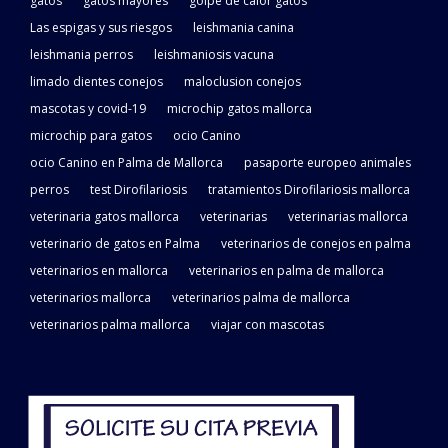
gatos
gatos mayores
golpe de calor gatos
Las espigas y sus riesgos
leishmania canina
leishmania perros
leishmaniosis vacuna
limado dientes conejos
maloclusion conejos
mascotas y covid-19
microchip gatos mallorca
microchip para gatos
ocio Canino
ocio Canino en Palma de Mallorca
pasaporte europeo animales
perros
test Dirofilariosis
tratamientos Dirofilariosis mallorca
veterinaria gatos mallorca
veterinarias
veterinarias mallorca
veterinario de gatos en Palma
veterinarios de conejos en palma
veterinarios en mallorca
veterinarios en palma de mallorca
veterinarios mallorca
veterinarios palma de mallorca
veterinarios palma mallorca
viajar con mascotas