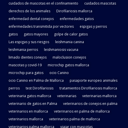
cuidados de mascotas en el confinamiento
cuidados mascotas
derechos de los animales
Dirofilariosis mallorca
enfermedad dental conejos
enfermedades gatos
enfermedades transmitida por vectores
espigas y perros
gatos
gatos mayores
golpe de calor gatos
Las espigas y sus riesgos
leishmania canina
leishmania perros
leishmaniosis vacuna
limado dientes conejos
maloclusion conejos
mascotas y covid-19
microchip gatos mallorca
microchip para gatos
ocio Canino
ocio Canino en Palma de Mallorca
pasaporte europeo animales
perros
test Dirofilariosis
tratamientos Dirofilariosis mallorca
veterinaria gatos mallorca
veterinarias
veterinarias mallorca
veterinario de gatos en Palma
veterinarios de conejos en palma
veterinarios en mallorca
veterinarios en palma de mallorca
veterinarios mallorca
veterinarios palma de mallorca
veterinarios palma mallorca
viajar con mascotas