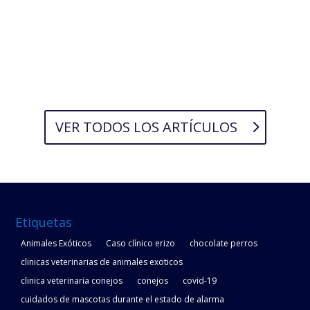
VER TODOS LOS ARTÍCULOS
Etiquetas
Animales Exóticos
Caso clínico erizo
chocolate perros
clinicas veterinarias de animales exoticos
clinica veterinaria conejos
conejos
covid-19
cuidados de mascotas durante el estado de alarma