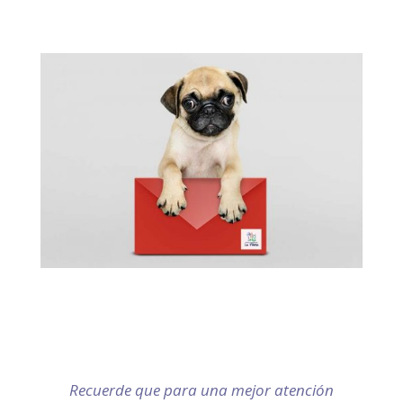
imagen, cirugías, endoscopias, etc
Contáctenos
C/ Bolonya Nº 2 – Palma de Mallorca
Teléfonos: 971 792 876 / 666 650 399
Recuerde que para una mejor atención