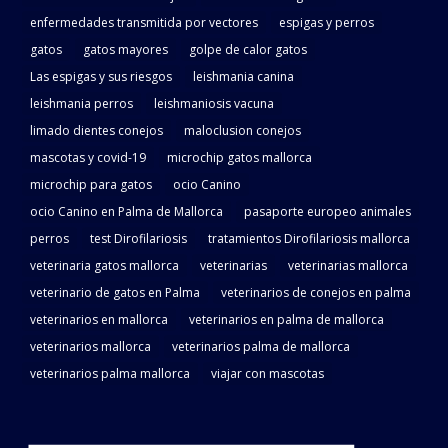
enfermedades transmitida por vectores
espigas y perros
gatos
gatos mayores
golpe de calor gatos
Las espigas y sus riesgos
leishmania canina
leishmania perros
leishmaniosis vacuna
limado dientes conejos
maloclusion conejos
mascotas y covid-19
microchip gatos mallorca
microchip para gatos
ocio Canino
ocio Canino en Palma de Mallorca
pasaporte europeo animales
perros
test Dirofilariosis
tratamientos Dirofilariosis mallorca
veterinaria gatos mallorca
veterinarias
veterinarias mallorca
veterinario de gatos en Palma
veterinarios de conejos en palma
veterinarios en mallorca
veterinarios en palma de mallorca
veterinarios mallorca
veterinarios palma de mallorca
veterinarios palma mallorca
viajar con mascotas