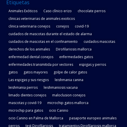
Etiquetas
Animales Exóticos
Caso clínico erizo
chocolate perros
clinicas veterinarias de animales exoticos
clinica veterinaria conejos
conejos
covid-19
cuidados de mascotas durante el estado de alarma
cuidados de mascotas en el confinamiento
cuidados mascotas
derechos de los animales
Dirofilariosis mallorca
enfermedad dental conejos
enfermedades gatos
enfermedades transmitida por vectores
espigas y perros
gatos
gatos mayores
golpe de calor gatos
Las espigas y sus riesgos
leishmania canina
leishmania perros
leishmaniosis vacuna
limado dientes conejos
maloclusion conejos
mascotas y covid-19
microchip gatos mallorca
microchip para gatos
ocio Canino
ocio Canino en Palma de Mallorca
pasaporte europeo animales
perros
test Dirofilariosis
tratamientos Dirofilariosis mallorca