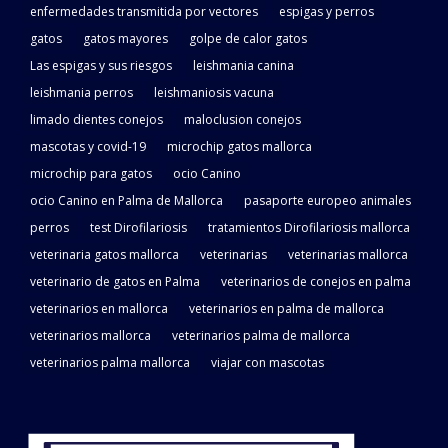
enfermedades transmitida por vectores
espigas y perros
gatos
gatos mayores
golpe de calor gatos
Las espigas y sus riesgos
leishmania canina
leishmania perros
leishmaniosis vacuna
limado dientes conejos
maloclusion conejos
mascotas y covid-19
microchip gatos mallorca
microchip para gatos
ocio Canino
ocio Canino en Palma de Mallorca
pasaporte europeo animales
perros
test Dirofilariosis
tratamientos Dirofilariosis mallorca
veterinaria gatos mallorca
veterinarias
veterinarias mallorca
veterinario de gatos en Palma
veterinarios de conejos en palma
veterinarios en mallorca
veterinarios en palma de mallorca
veterinarios mallorca
veterinarios palma de mallorca
veterinarios palma mallorca
viajar con mascotas