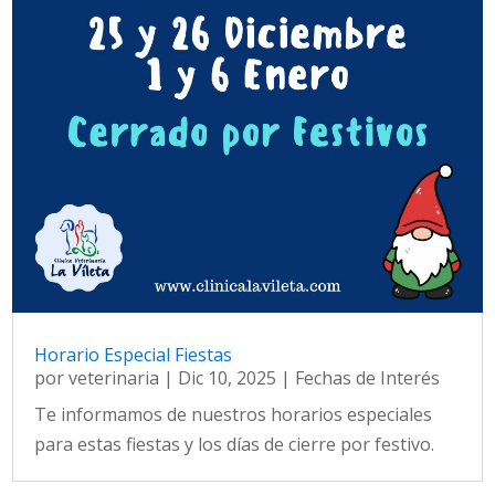
Horario Especial Fiestas
por
veterinaria
|
Dic 10, 2025
|
Fechas de Interés
Te informamos de nuestros horarios especiales
para estas fiestas y los días de cierre por festivo.