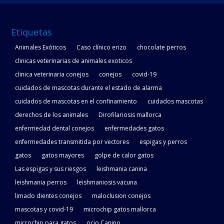
Etiquetas
Animales Exóticos
Caso clínico erizo
chocolate perros
clinicas veterinarias de animales exoticos
clinica veterinaria conejos
conejos
covid-19
cuidados de mascotas durante el estado de alarma
cuidados de mascotas en el confinamiento
cuidados mascotas
derechos de los animales
Dirofilariosis mallorca
enfermedad dental conejos
enfermedades gatos
enfermedades transmitida por vectores
espigas y perros
gatos
gatos mayores
golpe de calor gatos
Las espigas y sus riesgos
leishmania canina
leishmania perros
leishmaniosis vacuna
limado dientes conejos
maloclusion conejos
mascotas y covid-19
microchip gatos mallorca
microchip para gatos
ocio Canino