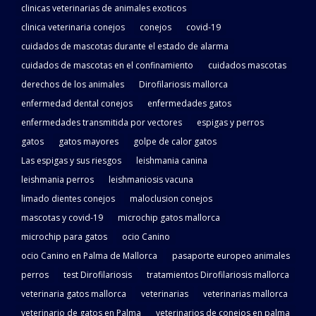
clinicas veterinarias de animales exoticos
clinica veterinaria conejos
conejos
covid-19
cuidados de mascotas durante el estado de alarma
cuidados de mascotas en el confinamiento
cuidados mascotas
derechos de los animales
Dirofilariosis mallorca
enfermedad dental conejos
enfermedades gatos
enfermedades transmitida por vectores
espigas y perros
gatos
gatos mayores
golpe de calor gatos
Las espigas y sus riesgos
leishmania canina
leishmania perros
leishmaniosis vacuna
limado dientes conejos
maloclusion conejos
mascotas y covid-19
microchip gatos mallorca
microchip para gatos
ocio Canino
ocio Canino en Palma de Mallorca
pasaporte europeo animales
perros
test Dirofilariosis
tratamientos Dirofilariosis mallorca
veterinaria gatos mallorca
veterinarias
veterinarias mallorca
veterinario de gatos en Palma
veterinarios de conejos en palma