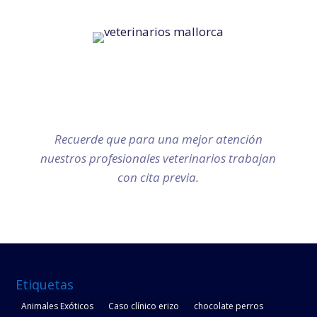
Contáctenos
C/ Bolonya Nº 2 – Palma de Mallorca
Teléfonos: 971 792 876 / 666 650 399
Recuerde que para una mejor atención
nuestros profesionales veterinarios trabajan
con cita previa.
Etiquetas
Animales Exóticos
Caso clínico erizo
chocolate perros