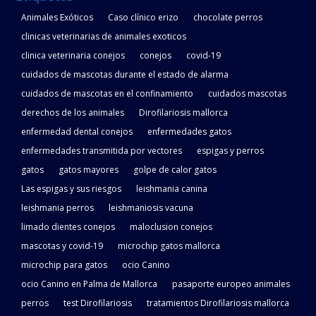
Animales Exóticos
Caso clínico erizo
chocolate perros
clinicas veterinarias de animales exoticos
clinica veterinaria conejos
conejos
covid-19
cuidados de mascotas durante el estado de alarma
cuidados de mascotas en el confinamiento
cuidados mascotas
derechos de los animales
Dirofilariosis mallorca
enfermedad dental conejos
enfermedades gatos
enfermedades transmitida por vectores
espigas y perros
gatos
gatos mayores
golpe de calor gatos
Las espigas y sus riesgos
leishmania canina
leishmania perros
leishmaniosis vacuna
limado dientes conejos
maloclusion conejos
mascotas y covid-19
microchip gatos mallorca
microchip para gatos
ocio Canino
ocio Canino en Palma de Mallorca
pasaporte europeo animales
perros
test Dirofilariosis
tratamientos Dirofilariosis mallorca