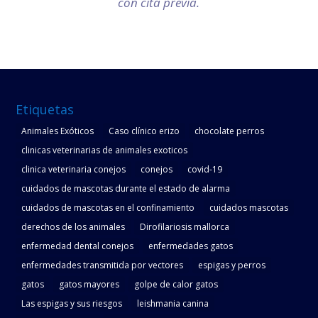
con cita previa.
Etiquetas
Animales Exóticos
Caso clínico erizo
chocolate perros
clinicas veterinarias de animales exoticos
clinica veterinaria conejos
conejos
covid-19
cuidados de mascotas durante el estado de alarma
cuidados de mascotas en el confinamiento
cuidados mascotas
derechos de los animales
Dirofilariosis mallorca
enfermedad dental conejos
enfermedades gatos
enfermedades transmitida por vectores
espigas y perros
gatos
gatos mayores
golpe de calor gatos
Las espigas y sus riesgos
leishmania canina