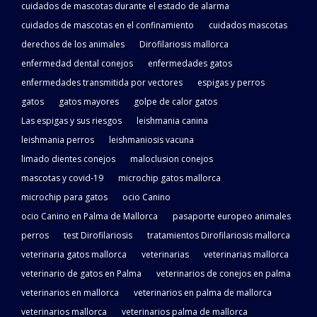
cuidados de mascotas durante el estado de alarma
cuidados de mascotas en el confinamiento
cuidados mascotas
derechos de los animales
Dirofilariosis mallorca
enfermedad dental conejos
enfermedades gatos
enfermedades transmitida por vectores
espigas y perros
gatos
gatos mayores
golpe de calor gatos
Las espigas y sus riesgos
leishmania canina
leishmania perros
leishmaniosis vacuna
limado dientes conejos
maloclusion conejos
mascotas y covid-19
microchip gatos mallorca
microchip para gatos
ocio Canino
ocio Canino en Palma de Mallorca
pasaporte europeo animales
perros
test Dirofilariosis
tratamientos Dirofilariosis mallorca
veterinaria gatos mallorca
veterinarias
veterinarias mallorca
veterinario de gatos en Palma
veterinarios de conejos en palma
veterinarios en mallorca
veterinarios en palma de mallorca
veterinarios mallorca
veterinarios palma de mallorca