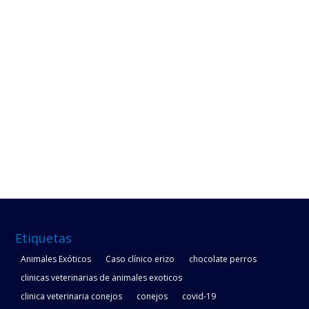
Etiquetas
Animales Exóticos
Caso clínico erizo
chocolate perros
clinicas veterinarias de animales exoticos
clinica veterinaria conejos
conejos
covid-19