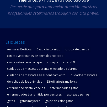
Teléfonos: 971 792 876 / 666 650 399
Recuerde que para una mejor atención nuestros
profesionales veterinarios trabajan con cita previa.
Etiquetas
Animales Exóticos
Caso clínico erizo
chocolate perros
clinicas veterinarias de animales exoticos
clinica veterinaria conejos
conejos
covid-19
cuidados de mascotas durante el estado de alarma
cuidados de mascotas en el confinamiento
cuidados mascotas
derechos de los animales
Dirofilariosis mallorca
enfermedad dental conejos
enfermedades gatos
enfermedades transmitida por vectores
espigas y perros
gatos
gatos mayores
golpe de calor gatos