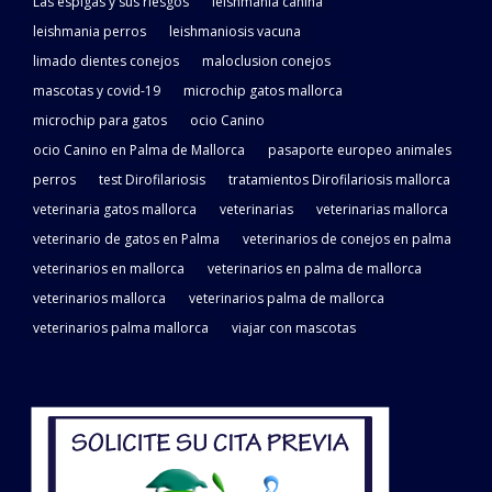
Las espigas y sus riesgos
leishmania canina
leishmania perros
leishmaniosis vacuna
limado dientes conejos
maloclusion conejos
mascotas y covid-19
microchip gatos mallorca
microchip para gatos
ocio Canino
ocio Canino en Palma de Mallorca
pasaporte europeo animales
perros
test Dirofilariosis
tratamientos Dirofilariosis mallorca
veterinaria gatos mallorca
veterinarias
veterinarias mallorca
veterinario de gatos en Palma
veterinarios de conejos en palma
veterinarios en mallorca
veterinarios en palma de mallorca
veterinarios mallorca
veterinarios palma de mallorca
veterinarios palma mallorca
viajar con mascotas