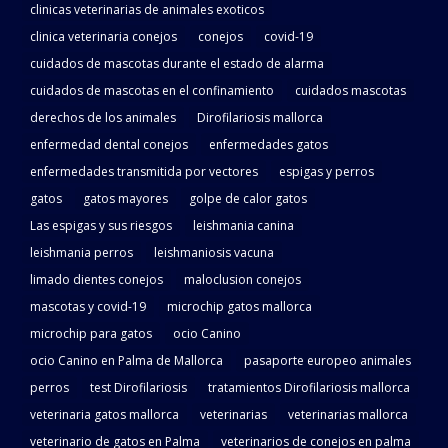
clinicas veterinarias de animales exoticos
clinica veterinaria conejos
conejos
covid-19
cuidados de mascotas durante el estado de alarma
cuidados de mascotas en el confinamiento
cuidados mascotas
derechos de los animales
Dirofilariosis mallorca
enfermedad dental conejos
enfermedades gatos
enfermedades transmitida por vectores
espigas y perros
gatos
gatos mayores
golpe de calor gatos
Las espigas y sus riesgos
leishmania canina
leishmania perros
leishmaniosis vacuna
limado dientes conejos
maloclusion conejos
mascotas y covid-19
microchip gatos mallorca
microchip para gatos
ocio Canino
ocio Canino en Palma de Mallorca
pasaporte europeo animales
perros
test Dirofilariosis
tratamientos Dirofilariosis mallorca
veterinaria gatos mallorca
veterinarias
veterinarias mallorca
veterinario de gatos en Palma
veterinarios de conejos en palma