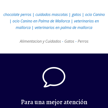
chocolate perros
|
cuidados mascotas
|
gatos
|
ocio Canino
|
ocio Canino en Palma de Mallorca
|
veterinarios en
mallorca
|
veterinarios en palma de mallorca
Alimentacion y Cuidados
-
Gatos
-
Perros
v
Para una mejor atención