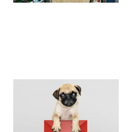
Nuestra Clínica
Nuestra Clínica Veterinaria cuenta con todas
las comodidades, infraestructura,
equipamiento, y atención profesional
especializada para la atención integral y
cuidado de su mascota: diagnostico por
imagen, cirugías, endoscopias, etc