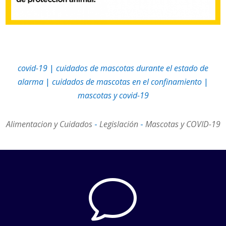
covid-19
|
cuidados de mascotas durante el estado de
alarma
|
cuidados de mascotas en el confinamiento
|
mascotas y covid-19
Alimentacion y Cuidados
-
Legislación
-
Mascotas y COVID-19
v