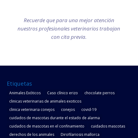
C/ Bolonya Nº 2 – Palma de Mallorca
Teléfonos: 971 792 876 / 666 650 399
Recuerde que para una mejor atención
nuestros profesionales veterinarios trabajan
con cita previa.
Etiquetas
Animales Exóticos
Caso clínico erizo
chocolate perros
clinicas veterinarias de animales exoticos
clinica veterinaria conejos
conejos
covid-19
cuidados de mascotas durante el estado de alarma
cuidados de mascotas en el confinamiento
cuidados mascotas
derechos de los animales
Dirofilariosis mallorca