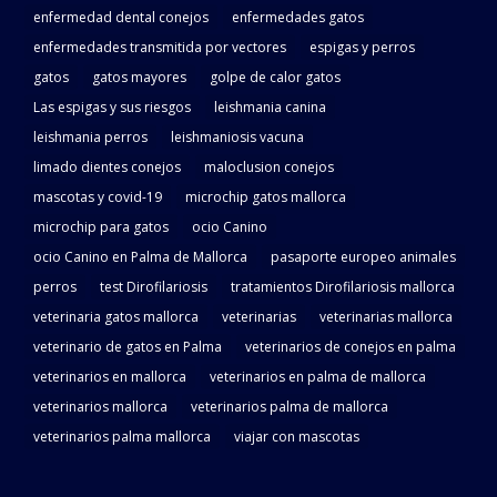
enfermedad dental conejos
enfermedades gatos
enfermedades transmitida por vectores
espigas y perros
gatos
gatos mayores
golpe de calor gatos
Las espigas y sus riesgos
leishmania canina
leishmania perros
leishmaniosis vacuna
limado dientes conejos
maloclusion conejos
mascotas y covid-19
microchip gatos mallorca
microchip para gatos
ocio Canino
ocio Canino en Palma de Mallorca
pasaporte europeo animales
perros
test Dirofilariosis
tratamientos Dirofilariosis mallorca
veterinaria gatos mallorca
veterinarias
veterinarias mallorca
veterinario de gatos en Palma
veterinarios de conejos en palma
veterinarios en mallorca
veterinarios en palma de mallorca
veterinarios mallorca
veterinarios palma de mallorca
veterinarios palma mallorca
viajar con mascotas