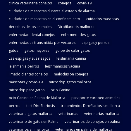
clinica veterinaria conejos
conejos
covid-19
cuidados de mascotas durante el estado de alarma
cuidados de mascotas en el confinamiento
cuidados mascotas
derechos de los animales
Dirofilariosis mallorca
enfermedad dental conejos
enfermedades gatos
enfermedades transmitida por vectores
espigas y perros
gatos
gatos mayores
golpe de calor gatos
Las espigas y sus riesgos
leishmania canina
leishmania perros
leishmaniosis vacuna
limado dientes conejos
maloclusion conejos
mascotas y covid-19
microchip gatos mallorca
microchip para gatos
ocio Canino
ocio Canino en Palma de Mallorca
pasaporte europeo animales
perros
test Dirofilariosis
tratamientos Dirofilariosis mallorca
veterinaria gatos mallorca
veterinarias
veterinarias mallorca
veterinario de gatos en Palma
veterinarios de conejos en palma
veterinarios en mallorca
veterinarios en palma de mallorca