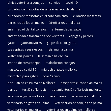
clinica veterinaria conejos
conejos
covid-19
cuidados de mascotas durante el estado de alarma
cuidados de mascotas en el confinamiento
cuidados mascotas
derechos de los animales
Dirofilariosis mallorca
enfermedad dental conejos
enfermedades gatos
enfermedades transmitida por vectores
espigas y perros
gatos
gatos mayores
golpe de calor gatos
Las espigas y sus riesgos
leishmania canina
leishmania perros
leishmaniosis vacuna
limado dientes conejos
maloclusion conejos
mascotas y covid-19
microchip gatos mallorca
microchip para gatos
ocio Canino
ocio Canino en Palma de Mallorca
pasaporte europeo animales
perros
test Dirofilariosis
tratamientos Dirofilariosis mallorca
veterinaria gatos mallorca
veterinarias
veterinarias mallorca
veterinario de gatos en Palma
veterinarios de conejos en palma
veterinarios en mallorca
veterinarios en palma de mallorca